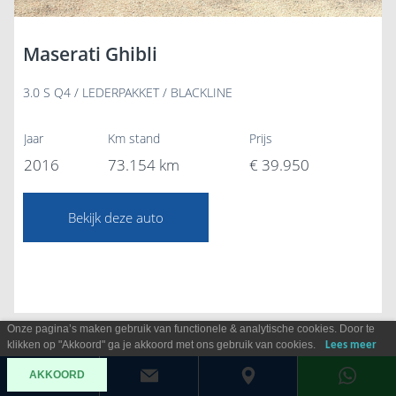
Maserati Ghibli
3.0 S Q4 / LEDERPAKKET / BLACKLINE
Jaar
Km stand
Prijs
2016
73.154 km
€ 39.950
Bekijk deze auto
Onze pagina’s maken gebruik van functionele & analytische cookies. Door te
klikken op "Akkoord" ga je akkoord met ons gebruik van cookies.
Lees meer
AKKOORD