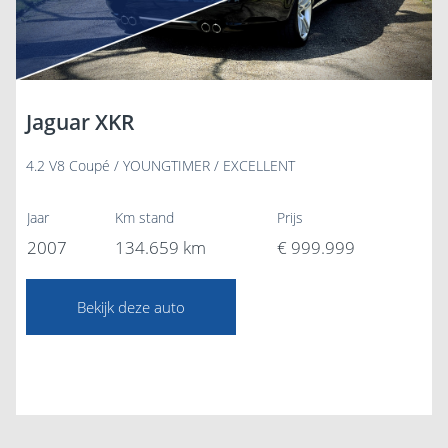
Jaguar XKR
4.2 V8 Coupé / YOUNGTIMER / EXCELLENT
Jaar
Km stand
Prijs
2007
134.659 km
€ 999.999
Bekijk deze auto