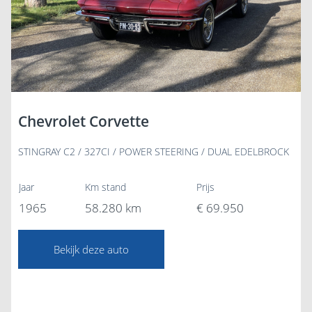
Chevrolet Corvette
STINGRAY C2 / 327CI / POWER STEERING / DUAL EDELBROCK
Jaar
Km stand
Prijs
1965
58.280 km
€ 69.950
Bekijk deze auto