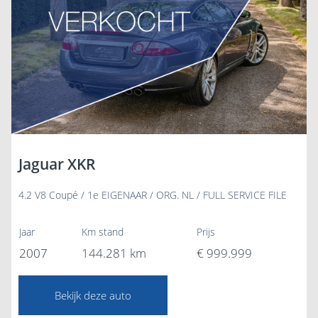
Jaguar XKR
4.2 V8 Coupé / 1e EIGENAAR / ORG. NL / FULL SERVICE FILE
Jaar
Km stand
Prijs
2007
144.281 km
€ 999.999
Bekijk deze auto