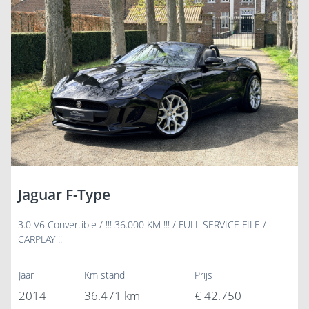
Jaguar F-Type
3.0 V6 Convertible / !!! 36.000 KM !!! / FULL SERVICE FILE /
CARPLAY !!
Jaar
Km stand
Prijs
2014
36.471 km
€ 42.750