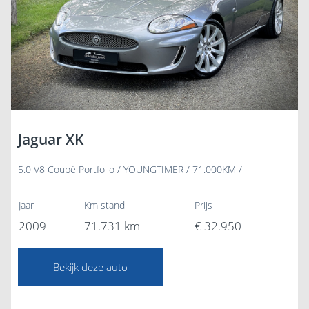
Jaguar XK
5.0 V8 Coupé Portfolio / YOUNGTIMER / 71.000KM /
Jaar
Km stand
Prijs
2009
71.731 km
€ 32.950
Bekijk deze auto