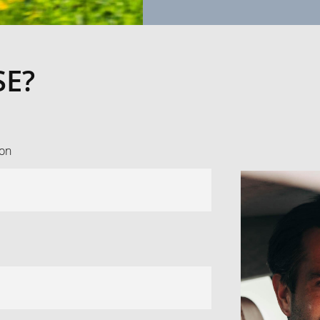
SE?
oon