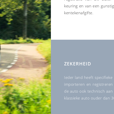
keuring en van een gunsti
kentekenafgifte.
ZEKERHEID
Ieder land heeft specifieke
importeren en registreren
de auto ook technisch aan 
klassieke auto ouder dan 3